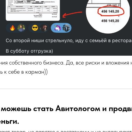
ия собственного бизнеса. Да, все риски и вложения н
 к себе в карман))
ы можешь стать Авитологом и продв
ньги.
пают товар, не парятся с доставками и не вкладывают