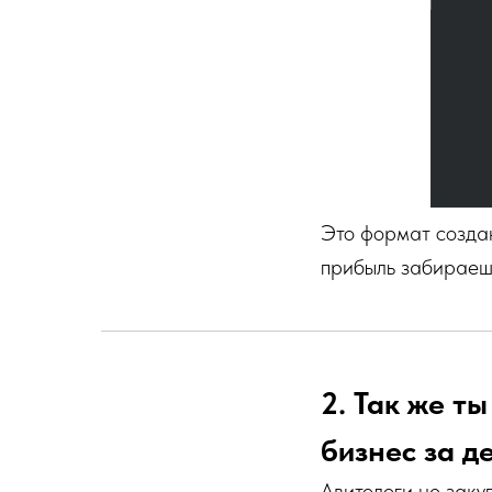
Это формат создан
прибыль забираешь
2. Так же т
бизнес за де
Авитологи не заку