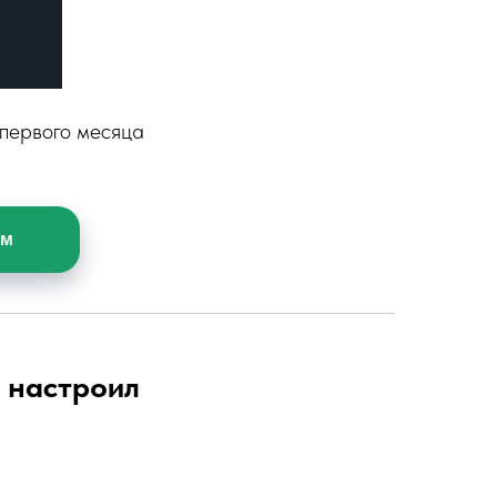
 первого месяца
ом
я настроил