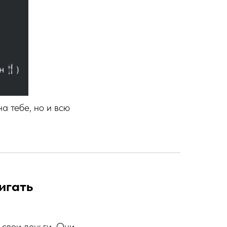
а тебе, но и всю
игать
 свои деньги. Они