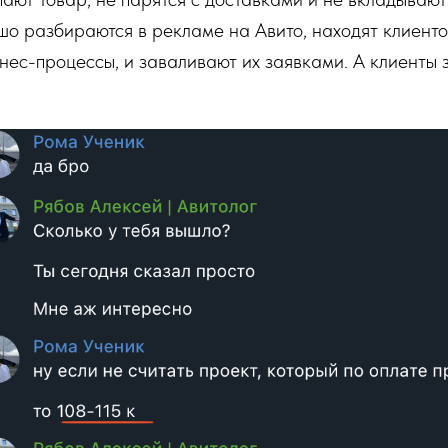
шо разбираются в рекламе на Авито, находят клиентов
нес-процессы, и заваливают их заявками. А клиенты з