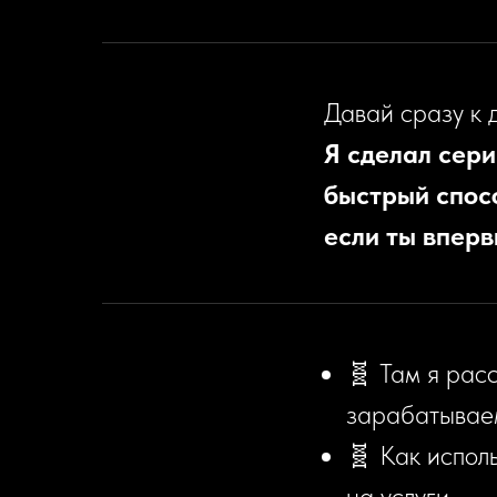
Давай сразу к д
Я сделал сери
быстрый спос
если ты впер
🧬 Там я рас
зарабатывае
🧬 Как испол
на услуги.