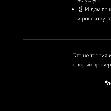
🧬 И дам пош
и расскажу к
Это не теория 
который провер
*п