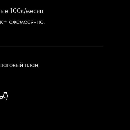
ные 100к/месяц
0к+ ежемесячно.
шаговый план,
о
👇