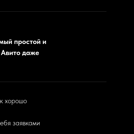
амый простой и
 Авито даже
ак хорошо
себя заявками