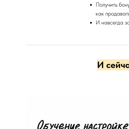
Получить бон
как продавать
И навсегда за
И сейч