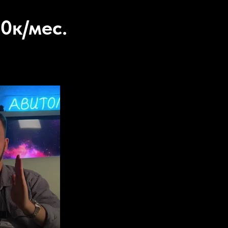
0к/мес.