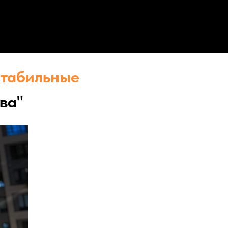
стабильные
ва"