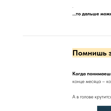
.
...то дальше можн
Помнишь э
Когда понимаешь
конце месяца – ко
А в голове крутитс