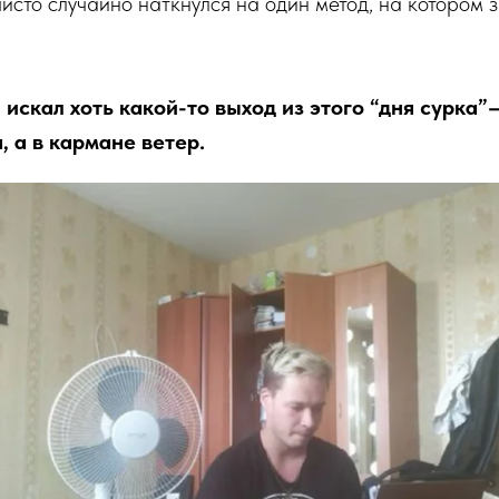
чисто случайно наткнулся на один метод, на котором
ы, искал хоть какой-то выход из этого “дня сурка
, а в кармане ветер.