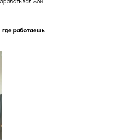
 зарабатывал мой
”– где работаешь