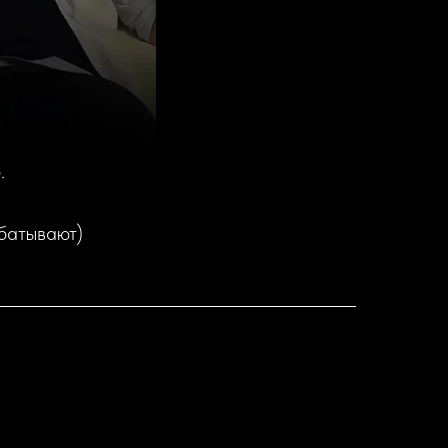
.
абатывают)