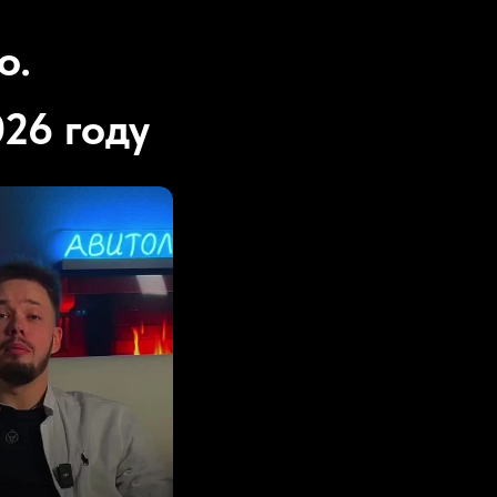
о.
26 году