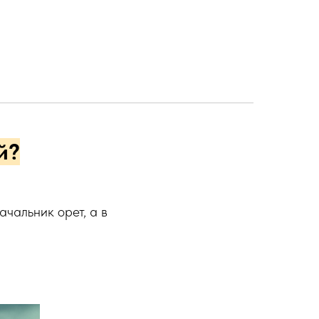
й?
начальник орет, а в